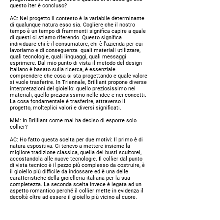
questo iter è concluso?
AC:
Nel progetto il contesto è la variabile determinante
di qualunque natura esso sia. Cogliere che il nostro
tempo è un tempo di frammenti significa capire a quale
di questi ci stiamo riferendo. Questo significa
individuare chi è il consumatore, chi è l’azienda per cui
lavoriamo e di conseguenza quali materiali utilizzare,
quali tecnologie, quali linquaggi, quali messaggi
esprimere. Dal mio punto di vista il metodo del design
italiano è basato sulla ricerca, è essenziale
comprendere che cosa si sta progettando e quale valore
si vuole trasferire. In Triennale, Brilliant propone diverse
interpretazioni del gioiello: quello preziosissimo nei
materiali, quello preziosissimo nelle idee e nei concetti.
La cosa fondamentale è trasferire, attraverso il
progetto, molteplici valori e diversi significati.
MM:
In Brilliant come mai ha deciso di esporre solo
collier?
AC:
Ho fatto questa scelta per due motivi: Il primo è di
natura espositiva. Ci tenevo a mettere insieme la
migliore tradizione classica, quella dei busti scultorei,
accostandola alle nuove tecnologie. Il collier dal punto
di vista tecnico è il pezzo più complesso da costruire, è
il gioiello più difficile da indossare ed è una delle
caratteristiche della gioielleria italiana per la sua
completezza. La seconda scelta invece è legata ad un
aspetto romantico perché il collier mette in evidenza il
decoltè oltre ad essere il gioiello più vicino al cuore.