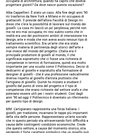
occupata di architettura, quando ha capito che doveva
progettare gioielli? Da dove nasce questa vocazione?
Alba Cappellieri:
È stato un caso. Alla fine degli anni ’90
mi trasferivo da New York a Milano e mi occupavo di
grattacieli. Il preside dell’allora Facoltà di Design mi
disse che c’era la possibilità di lavorare sul mondo dei
gioielli. La cosa mi lasciò un po’ perplessa, perché non
me ne ero mai occupata, mi resi subito conto che in
realtà era uno dei pochissimi ambiti di intersezione tra
design, arte e moda che non aveva avuto nessun tipo di
trattamento scientifico. Era un’arte che era stata
sempre materia di pertinenza degli storici dell’arte e
mai invece del mondo del progetto. L’Italia era il
principale produttore di gioielli al mondo, il che
significava soprattutto che ci fosse una richiesta di
competenze in termini di formazione, quindi era molto
importante per una scuola come il Politecnico. Decisi di
dedicarmi al gioiello e sopratutto alla formazione di
designer di gioielli - che è una professione radicalmente
diversa rispetto al gioiello d’artista piuttosto che
l’artigiano di gioiello. Quindi ho iniziato a studiare il
gioiello dal punto di vista del progetto e il tipo di
competenze che erano richieste dal settore orafo e che
potevano essere utili per i nostri studenti. Così dagli
anni ’90 ad oggi il Politecnico è diventato un riferimento
per questo tipo di design.
MM:
L’artigianato rappresenta una forza Italiana. I
gioielli, per tradizione, incarnano le tappe più importanti
della vita delle persone. Rappresentano un’arte sociale
che in questo periodo sta attraversando forti difficoltà a
causa delle contingenti condizioni economiche. Crede
che questo settore, a causa del momento storico, stia
perdendo il forte carattere simbolico che un gioiello può