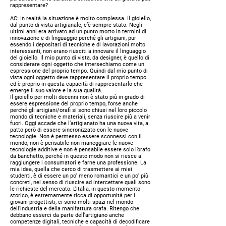
rappresentare?
AC:
In realtà la situazione è molto complessa. Il gioiello,
dal punto di vista artigianale, c’è sempre stato. Negli
ultimi anni era arrivato ad un punto morto in termini di
innovazione e di linguaggio perché gli artigiani, pur
essendo i depositari di tecniche e di lavorazioni molto
interessanti, non erano riusciti a innovare il linguaggio
del gioiello. Il mio punto di vista, da designer, è quello di
considerare ogni oggetto che intersechiamo come un
espressione del proprio tempo. Quindi dal mio punto di
vista ogni oggetto deve rappresentare il proprio tempo
ed è proprio in questa capacità di rappresentarlo che
emerge il suo valore e la sua qualità.
Il gioiello per molti decenni non è stato più in grado di
essere espressione del proprio tempo, forse anche
perché gli artigiani/orafi si sono chiusi nel loro piccolo
mondo di tecniche e materiali, senza riuscire più a venir
fuori. Oggi accade che l’artigianato ha una nuova vita, a
patto però di essere sincronizzato con le nuove
tecnologie. Non è permesso essere sconnessi con il
mondo, non è pensabile non maneggiare le nuove
tecnologie additive e non è pensabile essere solo l’orafo
da banchetto, perché in questo modo non si riesce a
raggiungere i consumatori e farne una professione. La
mia idea, quella che cerco di trasmettere ai miei
studenti, è di essere un po’ meno romantici e un po’ più
concreti, nel senso di riuscire ad intercettare quali sono
le richieste del mercato. L’Italia, in questo momento
storico, è estremamente ricca di opportunità per i
giovani progettisti, ci sono molti spazi nel mondo
dell’industria e della manifattura orafa. Ritengo che
debbano esserci da parte dell’artigiano anche
competenze digitali, tecniche e capacità di decodificare