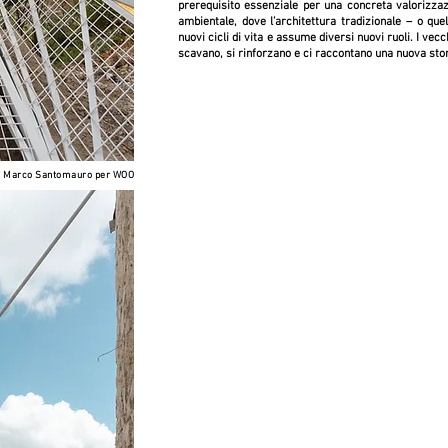
prerequisito essenziale per una concreta valorizzaz
ambientale, dove l’architettura tradizionale – o qu
nuovi cicli di vita e assume diversi nuovi ruoli. I vecc
scavano, si rinforzano e ci raccontano una nuova stor
 N Marco Santomauro per WOO