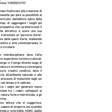
venisse “CONOSCIUTO”.
tata finalizzata alla creazione di
nanotte per dare la possibilità al
rizzato dall’edilizia tipica della
empo, di raggiungere i luoghi più
prospettive che caratterizzano il
he attrattivo e avere una sua
o è diventato un “percorso d’arte”,
are delle opere d’arte, stabilendo
 antico e arte contemporanea, in
ra circolare.
interdisciplinare dove l’arte
e esperienze turistico-culturali,
orgo, e il borgo diventa luogo di
 natura e architettura convergono
orsi creativi condivisi, dove il
ccia all’ambiente naturale e alle
un processo di mutazione negli usi
e nel tempo si è radicato.
erca i segni per generare nuove
zione tra i ruderi, sottoposti al
natura forte e interstiziale, e gli
urima.
ice lettura che si suggerisce,
, capace di proporre uno scambio
empo e reversibile. Infatti, quello