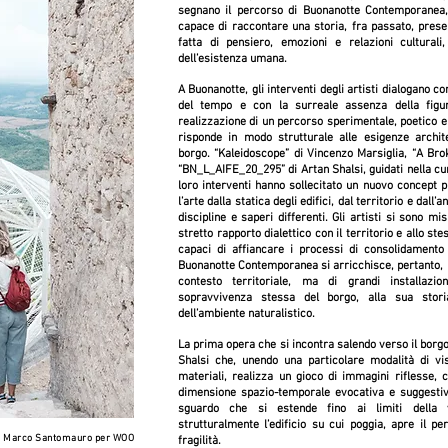
segnano il percorso di Buonanotte Contemporanea,
capace di raccontare una storia, fra passato, prese
fatta di pensiero, emozioni e relazioni culturali,
dell’esistenza umana.
A Buonanotte, gli interventi degli artisti dialogano con
del tempo e con la surreale assenza della figu
realizzazione di un percorso sperimentale, poetico e s
risponde in modo strutturale alle esigenze archit
borgo. “
Kaleidoscope
” di
Vincenzo Marsiglia
, “
A Bro
“
BN_L_AIFE_20_295
” di
Artan Shalsi
, guidati nella c
loro interventi hanno sollecitato un nuovo concept p
l’arte dalla statica degli edifici, dal territorio e dall’
discipline e saperi differenti. Gli artisti si sono mi
stretto rapporto dialettico con il territorio e allo 
capaci di affiancare i processi di consolidamento
Buonanotte Contemporanea si arricchisce, pertanto, n
contesto territoriale, ma di grandi installazi
sopravvivenza stessa del borgo, alla sua stori
dell’ambiente naturalistico.
La prima opera che si incontra salendo verso il bor
Shalsi che, unendo una particolare modalità di vis
materiali, realizza un gioco di immagini riflesse, c
dimensione spazio-temporale evocativa e suggestiva
sguardo che si estende fino ai limiti della v
strutturalmente l’edificio su cui poggia, apre il p
 N Marco Santomauro per WOO
fragilità.