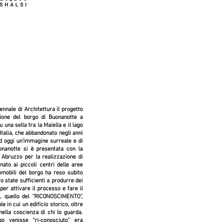
iennale di Architettura il progetto
zione del borgo di Buonanotte a
una sella tra la Maiella e il lago
’Italia, che abbandonato negli anni
d oggi un’immagine surreale e di
uonanotte si è presentata con la
e Abruzzo per la realizzazione di
nato ai piccoli centri delle aree
immobili del borgo ha reso subito
o state sufficienti a produrre dei
per attivare il processo e fare il
o, quello del “RICONOSCIMENTO”,
in cui un edificio storico, oltre
nella coscienza di chi lo guarda.
o venisse “ri-conosciuto” era