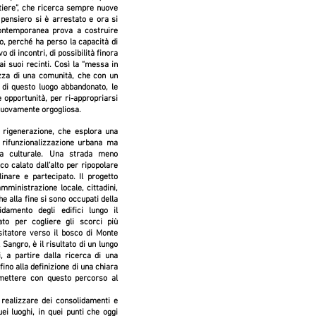
tiere”, che ricerca sempre nuove
l pensiero si è arrestato e ora si
Contemporanea prova a costruire
o, perché ha perso la capacità di
 di incontri, di possibilità finora
ai suoi recinti. Così la “messa in
ezza di una comunità, che con un
 di questo luogo abbandonato, le
 opportunità, per ri-appropriarsi
nuovamente orgogliosa.
 rigenerazione, che esplora una
 rifunzionalizzazione urbana ma
enza culturale. Una strada meno
o calato dall’alto per ripopolare
nare e partecipato. Il progetto
mministrazione locale, cittadini,
che alla fine si sono occupati della
idamento degli edifici lungo il
ato per cogliere gli scorci più
itatore verso il bosco di Monte
Sangro, è il risultato di un lungo
i, a partire dalla ricerca di una
fino alla definizione di una chiara
smettere con questo percorso al
realizzare dei consolidamenti e
ei luoghi, in quei punti che oggi