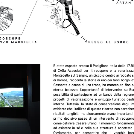
È stato esposto presso il Padiglione Italia della 17.B
di CASa Associati per il recupero e la valorizza
Montebello
sul Sangro, un piccolo centro arroccato su 
di Bomba, racconta la storia di uno dei tanti borghi d
Sessanta a causa di una frana, ha mantenuto fino a
eterea bellezza. L’opportunità di intervenire su B
possibilità di partecipare ad un bando della region
progetti di valorizzazione e sviluppo turistico desti
interne. Tuttavia, lo stato di conservazione degli 
evidente che l’utilizzo di queste risorse non sarebber
risultati tangibili, ma sicuramente erano importanti 
primo decisivo passo di un intervento di recuper
come definiva Cesare Brandi il momento fondamentale 
ad esistere in sé e nella sua struttura è accettato 
Ovviamente, per consentire che il vecchio borg