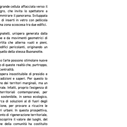
rande cellula affacciata verso il
ro, che invita lo spettatore a
 ammirare il panorama. Sviluppata
di inserti in vetro con pellicola
na zona scoscesa tra due edifici.
atelli, un’opera generata dalla
ne e da movimenti geometrici di
rtita che alterna vuoti e pieni,
difici pericolanti, originando un
quello della stessa Buonanotte.
rso l’arte possono stimolare nuove
o di queste realtà che, purtroppo,
centralità.
opera insostituibile di presidio e
radizioni e saperi. Per questo lo
o dei territori marginali, ma un
rale. Infatti, proprio l’esigenza di
erritoriali contemporanei, per
sostenibile, in senso ecologico,
ca di soluzioni al di fuori degli
zione, per provare a ricucire le
ri urbani. In questa prospettiva,
to di rigenerazione territoriale,
coprire il valore dei luoghi, del
ne della comunità ha costituito