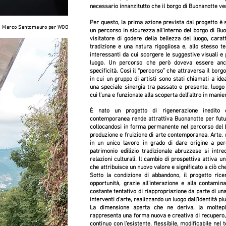
necessario innanzitutto che il borgo di Buonanotte 
Per questo, la prima azione prevista dal progetto è s
 N Marco Santomauro per WOO
un percorso in sicurezza all’interno del borgo di Buo
visitatore di godere della bellezza del luogo, caratte
tradizione e una natura rigogliosa e, allo stesso t
interessanti da cui scorgere le suggestive visuali e 
luogo. Un percorso che però doveva essere anc
specificità. Così il “percorso” che attraversa il borg
in cui un gruppo di artisti sono stati chiamati a ide
una speciale sinergia tra passato e presente, luogo
cui l’una e funzionale alla scoperta dell’altro in manie
È nato un progetto di rigenerazione inedito e 
contemporanea rende attrattiva Buonanotte per futur
collocandosi in forma permanente nel percorso del b
produzione e fruizione di arte contemporanea. Arte,
in un unico lavoro in grado di dare origine a perc
patrimonio edilizio tradizionale abruzzese si intre
relazioni culturali. Il cambio di prospettiva attiva 
che attribuisce un nuovo valore e significato a ciò ch
Sotto la condizione di abbandono, il progetto ric
opportunità, grazie all’interazione e alla contamina
costante tentativo di riappropriazione da parte di una 
interventi d’arte, realizzando un luogo dall’identità pl
La dimensione aperta che ne deriva, la moltepl
rappresenta una forma nuova e creativa di recupero
continuo con l’esistente, flessibile, modificabile nel t