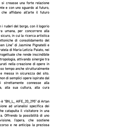
 si creasse una forte relazione
nte e con uno sguardo al futuro,
 che affidano all’arte il futuro
 i ruderi del borgo, con il logorio
ra umana, per concorrere alla
icuro, in cui la ricerca artistica
ettoniche di consolidamento del
ken Line
” di
Jasmine Pignatelli
e
uratela di Maria Letizia Paiato, nei
rogettuale che rende inscindibile
antropologia, attivando sinergie tra
surati nella creazione di opere in
stesso tempo anche strutturalmente
 e messa in sicurezza del sito.
on di semplici opere ispirate dal
oni strettamente connesse alla
a, alla sua cultura, alla cura
go è “BN_L_ AIFE_20_295” di Artan
ione ad un’analisi specifica dei
he catapulta il visitatore in una
. Offrendo la possibilità di uno
isione, l’opera, che sostiene
ercorso e ne anticipa la preziosa