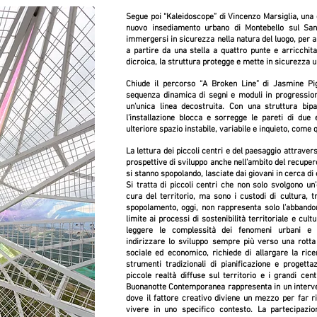
Segue poi “Kaleidoscope” di Vincenzo Marsiglia, una g
nuovo insediamento urbano di Montebello sul Sang
immergersi in sicurezza nella natura del luogo, per
a partire da una stella a quattro punte e arricchita 
dicroica, la struttura protegge e mette in sicurezza u
Chiude il percorso “A Broken Line” di Jasmine Pign
sequenza dinamica di segni e moduli in progressio
un’unica linea decostruita. Con una struttura bipa
l’installazione blocca e sorregge le pareti di due e
ulteriore spazio instabile, variabile e inquieto, come 
La lettura dei piccoli centri e del paesaggio attrave
prospettive di sviluppo anche nell’ambito del recuper
si stanno spopolando, lasciate dai giovani in cerca di 
Si tratta di piccoli centri che non solo svolgono un’
cura del territorio, ma sono i custodi di cultura, t
spopolamento, oggi, non rappresenta solo l’abbandon
limite ai processi di sostenibilità territoriale e cultu
leggere le complessità dei fenomeni urbani e t
indirizzare lo sviluppo sempre più verso una rotta 
sociale ed economico, richiede di allargare la ricer
strumenti tradizionali di pianificazione e progetta
piccole realtà diffuse sul territorio e i grandi cent
Buonanotte Contemporanea rappresenta in un interven
dove il fattore creativo diviene un mezzo per far ris
vivere in uno specifico contesto. La partecipazio