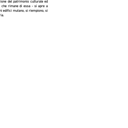
ione del patrimonio culturale ed
el che rimane di essa - si apre a
hi edifici mutano, si riempiono, si
ia.