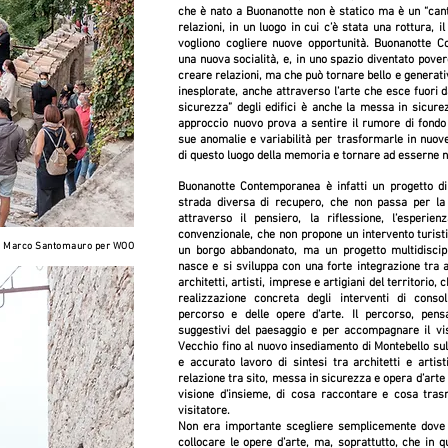
che è nato a Buonanotte non è statico ma è un “can
relazioni, in un luogo in cui c’è stata una rottura, i
vogliono cogliere nuove opportunità. Buonanotte 
una nuova socialità, e, in uno spazio diventato pover
creare relazioni, ma che può tornare bello e generativo
inesplorate, anche attraverso l’arte che esce fuori d
sicurezza” degli edifici è anche la messa in sicur
approccio nuovo prova a sentire il rumore di fondo
sue anomalie e variabilità per trasformarle in nuove
di questo luogo della memoria e tornare ad esserne 
Buonanotte Contemporanea è infatti un progetto di
strada diversa di recupero, che non passa per la
attraverso il pensiero, la riflessione, l’esperi
convenzionale, che non propone un intervento turistic
 N Marco Santomauro per WOO
un borgo abbandonato, ma un progetto multidiscipli
nasce e si sviluppa con una forte integrazione tra a
architetti, artisti, imprese e artigiani del territorio, 
realizzazione concreta degli interventi di consol
percorso e delle opere d’arte. Il percorso, pens
suggestivi del paesaggio e per accompagnare il vis
Vecchio fino al nuovo insediamento di Montebello sul 
e accurato lavoro di sintesi tra architetti e artist
relazione tra sito, messa in sicurezza e opera d’arte 
visione d’insieme, di cosa raccontare e cosa tra
visitatore.
Non era importante scegliere semplicemente dove 
collocare le opere d’arte, ma, soprattutto, che in qu