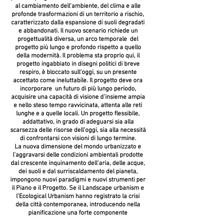
al cambiamento dell’ambiente, del clima e alle
profonde trasformazioni di un territorio a rischio,
caratterizzato dalla espansione di suoli degradati
e abbandonati. Il nuovo scenario richiede un
progettualità diversa, un arco temporale del
progetto più lungo e profondo rispetto a quello
della modernità. Il problema sta proprio qui, il
progetto ingabbiato in disegni politici di breve
respiro, è bloccato sull’oggi, su un presente
accettato come ineluttabile. Il progetto deve ora
incorporare un futuro di più lungo periodo,
acquisire una capacità di visione d’insieme ampia
e nello steso tempo ravvicinata, attenta alle reti
lunghe e a quelle locali. Un progetto flessibile,
addattativo, in grado di adeguarsi sia alla
scarsezza delle risorse dell’oggi, sia alla necessità
di confrontarsi con visioni di lungo termine.
La nuova dimensione del mondo urbanizzato e
l’aggravarsi delle condizioni ambientali prodotte
dal crescente inquinamento dell’aria, delle acque,
dei suoli e dal surriscaldamento del pianeta,
impongono nuovi paradigmi e nuovi strumenti per
il Piano e il Progetto. Se il Landscape urbanism e
l’Ecological Urbanism hanno registrato la crisi
della città contemporanea, introducendo nella
pianificazione una forte componente