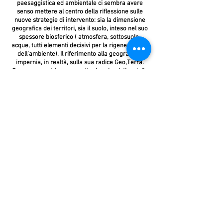
paesaggistica ed ambientale ci sembra avere
senso mettere al centro della riflessione sulle
nuove strategie di intervento: sia la dimensione
geografica dei territori, sia il suolo, inteso nel suo
spessore biosferico ( atmosfera, sottosuolo,
acque, tutti elementi decisivi per la rigenerazione
dell’ambiente). Il riferimento alla geografia si
impernia, in realtà, sulla sua radice Geo,Terra.
Occorre una visione progettuale urbanistica della
Terra. Geo come dimensione territoriale della città
che si dilata fino alla scala planetaria; Geo come
condizione ambientale necessaria per reagire alla
catastrofe del cambiamento climatico; Geo come
globalizzazione e geopolitica; Geo come
geomorfologia, come forma del territorio; Geo
come geologia, suolo, terreno, crosta terrestre
che ingloba il costruito,divenendo nel suo insieme
il supporto delle trasformazioni urbane; Geo come
sito, luogo, contesto locale, ma aperto alle reti del
globale, geografia come sistema di reti di
infrastrutture insediative, tecnologiche,
ambientali. Una geo-urbanistica per una geo-città.
Geo-urbanism come strategia di conformazione,
correlazione e integrazione delle infrastrutture
ambientali.
Rosario Pavia.