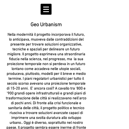
Geo Urbanism
Nella modernità il progetto incorporava il futuro,
lo anticipava, muoveva dalle contraddizioni del
presente per trovare soluzioni organizzative,
tecniche e spaziali per delineare un futuro
migliore. Il progetto esprimeva una straordinaria
fiducia nella scienza, nel progresso, ma la sua
proiezione temporale non si perdeva in un futuro
lontano come accadeva nelle utopie sociali,
produceva, piuttosto, modelli per il breve e medio
termine. I piani regolatori urbanistici per tutto il
secolo scorso avevano una proiezione temporale
di 15-20 anni. E’ ancora così? A cavallo tra ‘800 e
‘900 grandi opere infrastrutturali e grandi piani di
trasformazione delle città si realizzavano nell’arco
di pochi anni. Di fronte alla crisi funzionale e
sanitaria delle città, il progetto politico e tecnico
riusciva a trovare soluzioni avanzate capaci di
imprimere una svolta duratura allo sviluppo
urbano.. Oggi è diverso, soprattutto nel nostro
paese. Il progetto sembra essere inerme di fronte