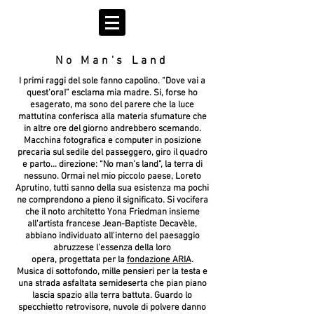
No Man's Land
I primi raggi del sole fanno capolino. “Dove vai a
quest’ora!” esclama mia madre. Si, forse ho
esagerato, ma sono del parere che la luce
mattutina conferisca alla materia sfumature che
in altre ore del giorno andrebbero scemando.
Macchina fotografica e computer in posizione
precaria sul sedile del passeggero, giro il quadro
e parto... direzione: “No man’s land”, la terra di
nessuno. Ormai nel mio piccolo paese, Loreto
Aprutino, tutti sanno della sua esistenza ma pochi
ne comprendono a pieno il significato. Si vocifera
che il noto architetto Yona Friedman insieme
all'artista francese Jean-Baptiste Decavèle,
abbiano individuato all'interno del paesaggio
abruzzese l'essenza della loro
opera, progettata per la
fondazione ARIA
.
Musica di sottofondo, mille pensieri per la testa e
una strada asfaltata semideserta che pian piano
lascia spazio alla terra battuta. Guardo lo
specchietto retrovisore, nuvole di polvere danno