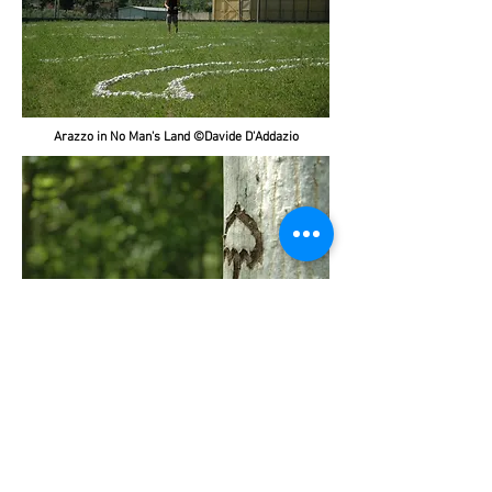
Arazzo in No Man's Land ©Davide D'Addazio
Albero di noce in No Man's Land ©Davide D'Addazio