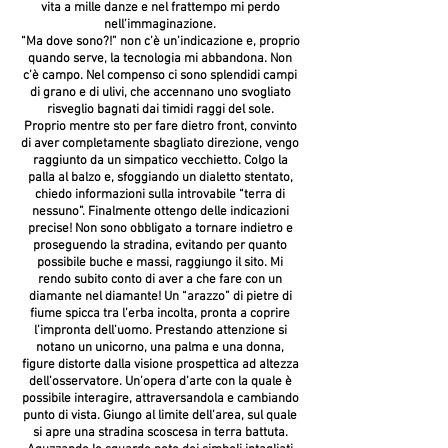
vita a mille danze e nel frattempo mi perdo
nell’immaginazione.
“Ma dove sono?!” non c’è un’indicazione e, proprio
quando serve, la tecnologia mi abbandona. Non
c’è campo. Nel compenso ci sono splendidi campi
di grano e di ulivi, che accennano uno svogliato
risveglio bagnati dai timidi raggi del sole.
Proprio mentre sto per fare dietro front, convinto
di aver completamente sbagliato direzione, vengo
raggiunto da un simpatico vecchietto. Colgo la
palla al balzo e, sfoggiando un dialetto stentato,
chiedo informazioni sulla introvabile “terra di
nessuno”. Finalmente ottengo delle indicazioni
precise! Non sono obbligato a tornare indietro e
proseguendo la stradina, evitando per quanto
possibile buche e massi, raggiungo il sito. Mi
rendo subito conto di aver a che fare con un
diamante nel diamante! Un “arazzo” di pietre di
fiume spicca tra l’erba incolta, pronta a coprire
l’impronta dell’uomo. Prestando attenzione si
notano un unicorno, una palma e una donna,
figure distorte dalla visione prospettica ad altezza
dell’osservatore. Un’opera d’arte con la quale è
possibile interagire, attraversandola e cambiando
punto di vista. Giungo al limite dell’area, sul quale
si apre una stradina scoscesa in terra battuta.