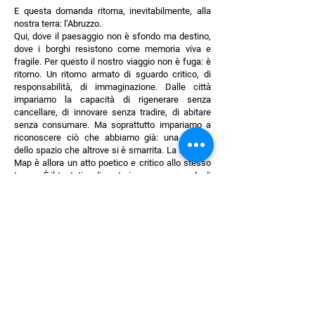
E questa domanda ritorna, inevitabilmente, alla
nostra terra: l’Abruzzo.
Qui, dove il paesaggio non è sfondo ma destino,
dove i borghi resistono come memoria viva e
fragile. Per questo il nostro viaggio non è fuga: è
ritorno. Un ritorno armato di sguardo critico, di
responsabilità, di immaginazione. Dalle città
impariamo la capacità di rigenerare senza
cancellare, di innovare senza tradire, di abitare
senza consumare. Ma soprattutto impariamo a
riconoscere ciò che abbiamo già: una qualità
dello spazio che altrove si è smarrita. La Journey
Map è allora un atto poetico e critico allo stesso
tempo. È il tentativo di costruire un nuovo modo di
abitare l’Abruzzo, che non sia nostalgico né
subalterno, ma radicalmente contemporaneo e
profondamente radicato.
Perché ogni città studiata non è un modello da
copiare, ma uno specchio.
E in quello specchio cerchiamo il volto futuro
della nostra terra.
Berlino