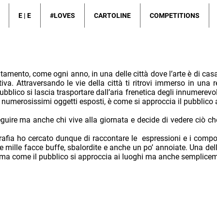
E | E
#LOVES
CARTOLINE
COMPETITIONS
tamento, come ogni anno, in una delle città dove l’arte è di cas
iva. Attraversando le vie della città ti ritrovi immerso in una r
ubblico si lascia trasportare dall’aria frenetica degli innumerevo
i numerosissimi oggetti esposti, è come si approccia il pubblico
guire ma anche chi vive alla giornata e decide di vedere ciò che 
fia ho cercato dunque di raccontare le espressioni e i compor
 mille facce buffe, sbalordite e anche un po’ annoiate. Una dell
o ma come il pubblico si approccia ai luoghi ma anche semplic