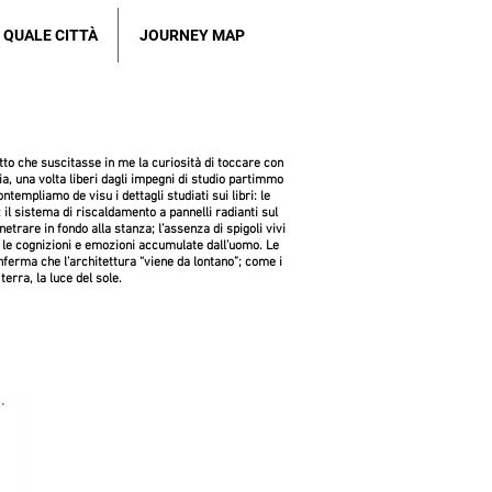
QUALE CITTÀ
JOURNEY MAP
tto che suscitasse in me la curiosità di toccare con
, una volta liberi dagli impegni di studio partimmo
templiamo de visu i dettagli studiati sui libri: le
il sistema di riscaldamento a pannelli radianti sul
netrare in fondo alla stanza; l’assenza di spigoli vivi
te le cognizioni e emozioni accumulate dall’uomo. Le
onferma che l’architettura “viene da lontano”; come i
terra, la luce del sole.