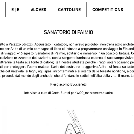
E | E
#LOVES
CARTOLINE
COMPETITIONS
SANATORIO DI PAIMIO
to a Palazzo Strozzi. Acquistato il catalogo, non avevo più dubbi: non c’era altro archite
 per Aalto di un mio compagno di liceo ci indusse a programmare un viaggio in Finlandia
 di viaggio: «16 agosto: Sanatorio di Paimio, solitario e immerso in un bosco di betulle. Con
posizione orizzontale del paziente, con la sorgente luminosa esterna al suo campo visivo; 
sottrarne la testa alla fonte di calore; le finestre studiate perché i raggi solari possano pe
menti per proteggere l'uomo malato. L’arte del costruire - suggeriva Aalto - si fonda su tut
e del Kalevala, ai laghi, agli spazi incontaminati e ai silenzi delle foreste nordiche, a c
o, procede dal mondo degli archetipi che affondano le radici nell’alba della vita: il mare, la 
Piergiacomo Bucciarelli
- intervista a cura di Greta Burtini per WOO_mezzometroquadro -