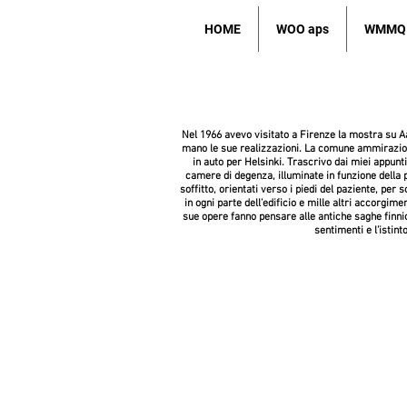
HOME
WOO aps
WMMQ
Nel 1966 avevo visitato a Firenze la mostra su Aal
mano le sue realizzazioni. La comune ammirazione
in auto per Helsinki. Trascrivo dai miei appunti
camere di degenza, illuminate in funzione della 
soffitto, orientati verso i piedi del paziente, per 
in ogni parte dell’edificio e mille altri accorgi
sue opere fanno pensare alle antiche saghe finnich
sentimenti e l’istint