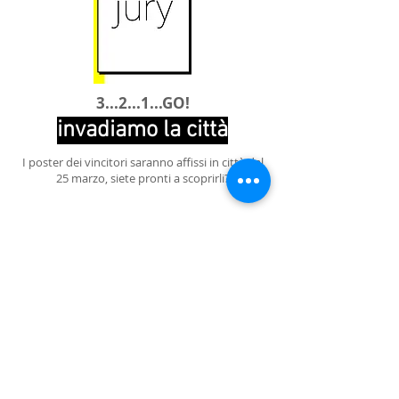
3...2...1...GO!
invadiamo la città
I poster dei vincitori saranno affissi in città dal
25 marzo, siete pronti a scoprirli?
***
WINNERS
​and the
are . . . [ CLIK ]