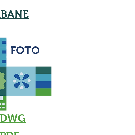
RBANE
FOTO
DWG