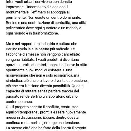
Interi vuoti urbani convivono con densità
improvvise, l’incompiuto dialoga con il
monumentale, l’effimero si appoggia al
permanente. Non esiste un centro dominante:
Berlino è una costellazione di centralità, una città
policentrica dove ogni quartiere è un mondo, e
ogni mondo è in trasformazione.
Ma è nel rapporto tra industria e cultura che
Berlino rivela la sua natura più radicale. Le
fabbriche dismesse non vengono cancellate:
vengono riabitate. I vuoti produttivi diventano
spazi culturali, laboratori, luoghi ibridi dove la città
sperimenta nuovi modi di esistere. È una
riconversione che non è solo economica, ma
simbolica: ciò che era lavoro diventa espressione,
ciò che era funzione diventa possibilità. Questa
capacità di mutare senza perdere traccia del
passato rende Berlino un laboratorio urbano
contemporaneo.
Qui il progetto accetta il conflitto, costruisce
equilibri temporanei, pronti a essere nuovamente
messi in discussione. Eppure, dentro questa
continua metamorfosi, emerge una tensione.
La stessa città che ha fatto della libertà il proprio