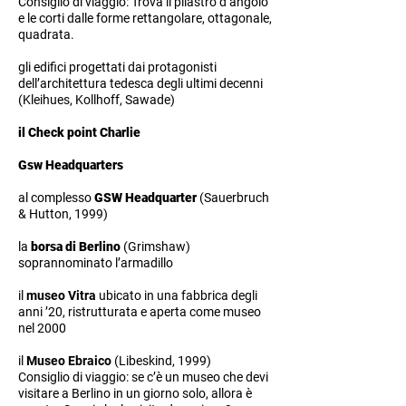
Consiglio di viaggio: Trova il pilastro d’angolo
e le corti dalle forme rettangolare, ottagonale,
quadrata.
gli edifici progettati dai protagonisti
dell’architettura tedesca degli ultimi decenni
(Kleihues, Kollhoff, Sawade)
il Check point Charlie
Gsw Headquarters
al complesso
GSW Headquarter
(Sauerbruch
& Hutton, 1999)
la
borsa di Berlino
(Grimshaw)
soprannominato l’armadillo
il
museo Vitra
ubicato in una fabbrica degli
anni ’20, ristrutturata e aperta come museo
nel 2000
il
Museo Ebraico
(Libeskind, 1999)
Consiglio di viaggio: se c’è un museo che devi
visitare a Berlino in un giorno solo, allora è